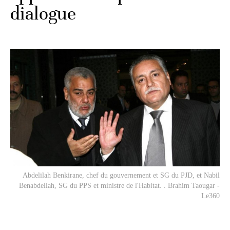
dialogue
Abdelilah Benkirane, chef du gouvernement et SG du PJD, et Nabil
Benabdellah, SG du PPS et ministre de l'Habitat. . Brahim Taougar -
Le360