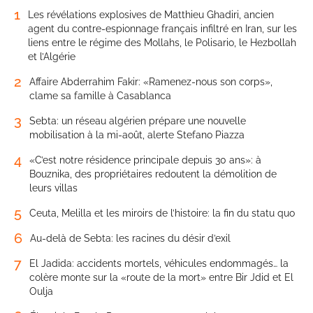
1
Les révélations explosives de Matthieu Ghadiri, ancien
agent du contre-espionnage français infiltré en Iran, sur les
liens entre le régime des Mollahs, le Polisario, le Hezbollah
et l’Algérie
2
Affaire Abderrahim Fakir: «Ramenez-nous son corps»,
clame sa famille à Casablanca
3
Sebta: un réseau algérien prépare une nouvelle
mobilisation à la mi-août, alerte Stefano Piazza
4
«C’est notre résidence principale depuis 30 ans»: à
Bouznika, des propriétaires redoutent la démolition de
leurs villas
5
Ceuta, Melilla et les miroirs de l’histoire: la fin du statu quo
6
Au-delà de Sebta: les racines du désir d’exil
7
El Jadida: accidents mortels, véhicules endommagés… la
colère monte sur la «route de la mort» entre Bir Jdid et El
Oulja