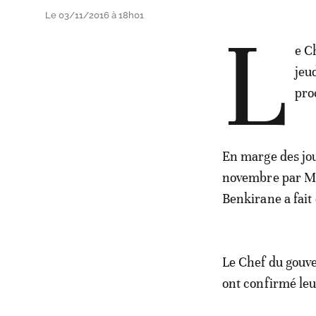
Le 03/11/2016 à 18h01
L
e C
jeu
pro
En marge des jou
novembre par Mus
Benkirane a fait
Le Chef du gouver
ont confirmé le