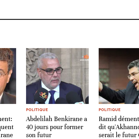
POLITIQUE
POLITIQUE
ent:
Abdelilah Benkirane a
Ramid dément 
quent
40 jours pour former
dit qu'Akhann
irane
son futur
serait le futur