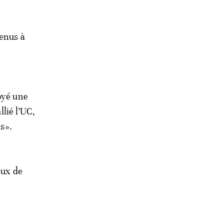
venus à
oyé une
llié l’UC,
rs».
eux de