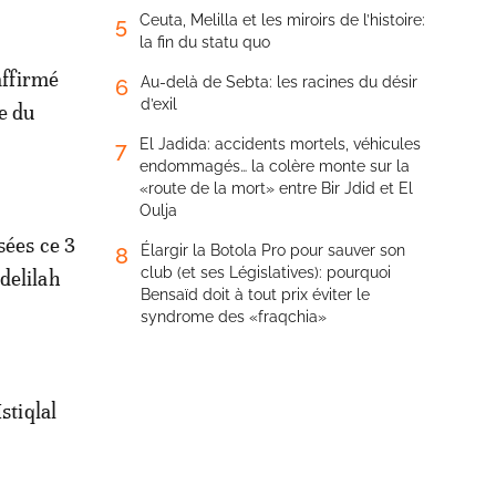
Ceuta, Melilla et les miroirs de l’histoire:
5
la fin du statu quo
affirmé
Au-delà de Sebta: les racines du désir
6
d’exil
re du
El Jadida: accidents mortels, véhicules
7
endommagés… la colère monte sur la
«route de la mort» entre Bir Jdid et El
Oulja
sées ce 3
Élargir la Botola Pro pour sauver son
8
club (et ses Législatives): pourquoi
delilah
Bensaïd doit à tout prix éviter le
syndrome des «fraqchia»
stiqlal