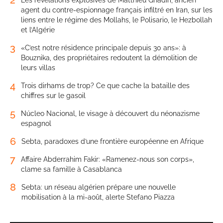
2
Les révélations explosives de Matthieu Ghadiri, ancien
agent du contre-espionnage français infiltré en Iran, sur les
liens entre le régime des Mollahs, le Polisario, le Hezbollah
et l’Algérie
3
«C’est notre résidence principale depuis 30 ans»: à
Bouznika, des propriétaires redoutent la démolition de
leurs villas
4
Trois dirhams de trop? Ce que cache la bataille des
chiffres sur le gasoil
5
Núcleo Nacional, le visage à découvert du néonazisme
espagnol
6
Sebta, paradoxes d’une frontière européenne en Afrique
7
Affaire Abderrahim Fakir: «Ramenez-nous son corps»,
clame sa famille à Casablanca
8
Sebta: un réseau algérien prépare une nouvelle
mobilisation à la mi-août, alerte Stefano Piazza