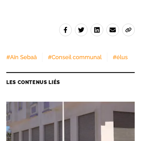
#
Aïn Sebaâ
#
Conseil communal
#
élus
LES CONTENUS LIÉS