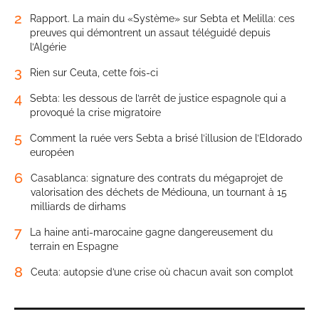
2
Rapport. La main du «Système» sur Sebta et Melilla: ces
preuves qui démontrent un assaut téléguidé depuis
l’Algérie
3
Rien sur Ceuta, cette fois-ci
4
Sebta: les dessous de l’arrêt de justice espagnole qui a
provoqué la crise migratoire
5
Comment la ruée vers Sebta a brisé l’illusion de l’Eldorado
européen
6
Casablanca: signature des contrats du mégaprojet de
valorisation des déchets de Médiouna, un tournant à 15
milliards de dirhams
7
La haine anti-marocaine gagne dangereusement du
terrain en Espagne
8
Ceuta: autopsie d’une crise où chacun avait son complot