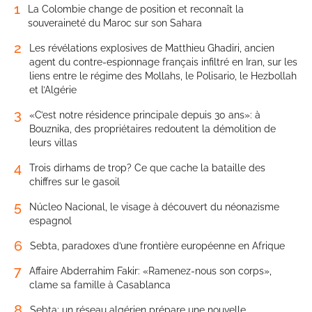
1
La Colombie change de position et reconnaît la
souveraineté du Maroc sur son Sahara
2
Les révélations explosives de Matthieu Ghadiri, ancien
agent du contre-espionnage français infiltré en Iran, sur les
liens entre le régime des Mollahs, le Polisario, le Hezbollah
et l’Algérie
3
«C’est notre résidence principale depuis 30 ans»: à
Bouznika, des propriétaires redoutent la démolition de
leurs villas
4
Trois dirhams de trop? Ce que cache la bataille des
chiffres sur le gasoil
5
Núcleo Nacional, le visage à découvert du néonazisme
espagnol
6
Sebta, paradoxes d’une frontière européenne en Afrique
7
Affaire Abderrahim Fakir: «Ramenez-nous son corps»,
clame sa famille à Casablanca
8
Sebta: un réseau algérien prépare une nouvelle