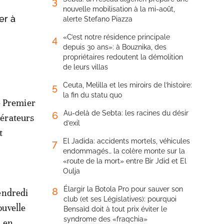
3
nouvelle mobilisation à la mi-août,
er à
alerte Stefano Piazza
«C’est notre résidence principale
4
depuis 30 ans»: à Bouznika, des
propriétaires redoutent la démolition
de leurs villas
Ceuta, Melilla et les miroirs de l’histoire:
5
la fin du statu quo
le Premier
Au-delà de Sebta: les racines du désir
6
pérateurs
d’exil
t
El Jadida: accidents mortels, véhicules
7
endommagés… la colère monte sur la
«route de la mort» entre Bir Jdid et El
Oulja
Élargir la Botola Pro pour sauver son
8
endredi
club (et ses Législatives): pourquoi
ouvelle
Bensaïd doit à tout prix éviter le
syndrome des «fraqchia»
, en