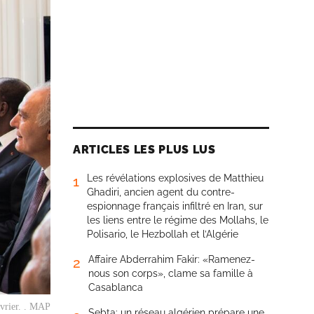
ARTICLES LES PLUS LUS
Les révélations explosives de Matthieu
1
Ghadiri, ancien agent du contre-
espionnage français infiltré en Iran, sur
les liens entre le régime des Mollahs, le
Polisario, le Hezbollah et l’Algérie
Affaire Abderrahim Fakir: «Ramenez-
2
nous son corps», clame sa famille à
Casablanca
évrier. . MAP
Sebta: un réseau algérien prépare une