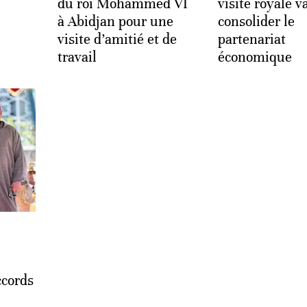
du roi Mohammed VI
visite royale v
à Abidjan pour une
consolider le
visite d’amitié et de
partenariat
travail
économique
ccords