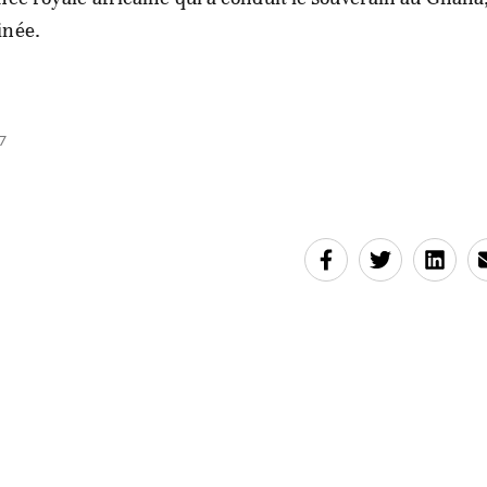
inée.
7