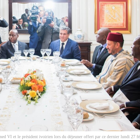
 VI et le président ivoirien lors du déjeuner offert par ce dernier lundi 27 f