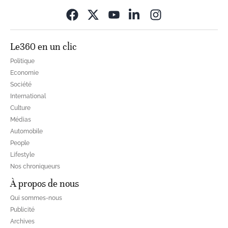
Opens in new wi
Le360 en un clic
Politique
Economie
Société
International
Culture
Médias
Automobile
People
Lifestyle
Nos chroniqueurs
À propos de nous
Qui sommes-nous
Publicité
Archives