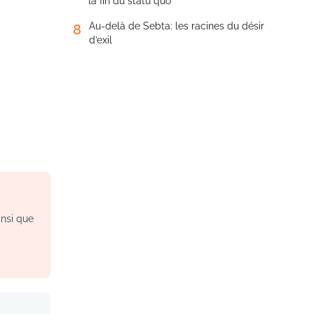
la fin du statu quo
Au-delà de Sebta: les racines du désir
8
d’exil
insi que