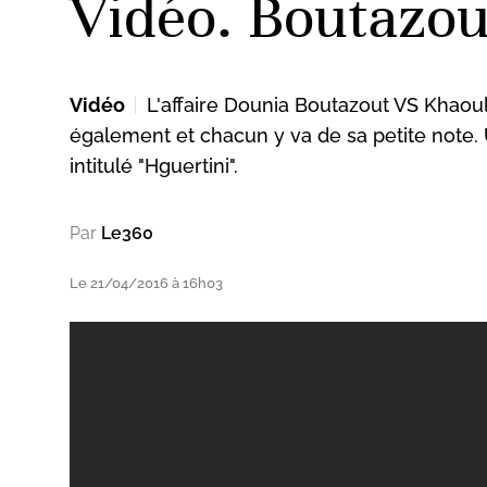
Vidéo. Boutazout
Vidéo
L'affaire Dounia Boutazout VS Khaoul
également et chacun y va de sa petite note. U
intitulé "Hguertini".
Par
Le360
Le 21/04/2016 à 16h03