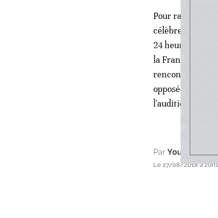
Pour rappel, la 
célèbre station 
24 heures ce lun
la France, évoqu
rencontres dans 
opposées (qui) s'
l'audition de tout
Par
Youssef Bella
Le 27/08/2018 à 20h