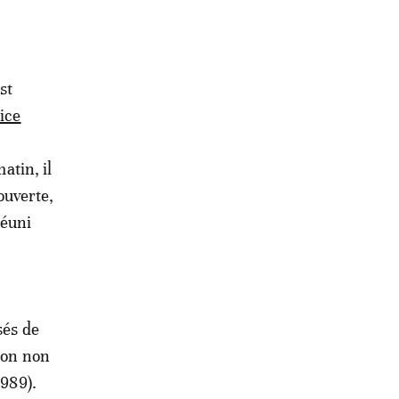
st
ice
atin, il
ouverte,
réuni
sés de
tion non
1989).