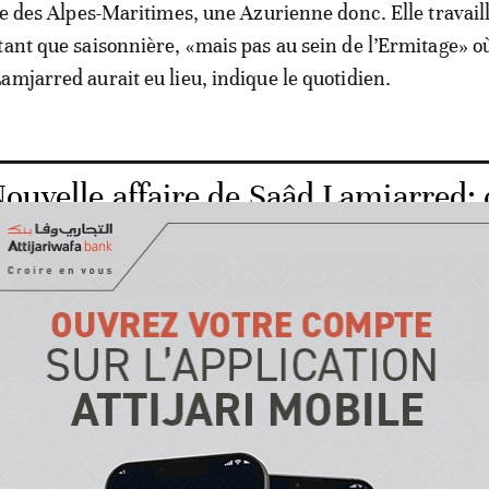
re des Alpes-Maritimes, une Azurienne donc. Elle travaill
tant que saisonnière, «mais pas au sein de l’Ermitage» où
amjarred aurait eu lieu, indique le quotidien.
ouvelle affaire de Saâd Lamjarred: 
asablancais
oto à l’appui, que la star de la pop marocaine s’était déj
en juillet. Il n’était d’ailleurs pas rare de la croiser, en 
 ou faire la fête la nuit. Tout comme elle prenait un mali
re en photo par un photographe attitré.