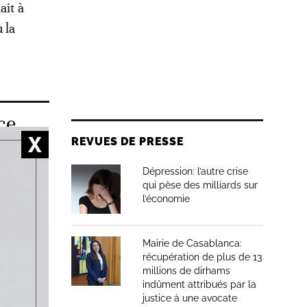
ait à
 la
ce
REVUES DE PRESSE
Dépression: l’autre crise
qui pèse des milliards sur
l’économie
à rendue
train de
Mairie de Casablanca:
n plaisir
récupération de plus de 13
millions de dirhams
indûment attribués par la
justice à une avocate