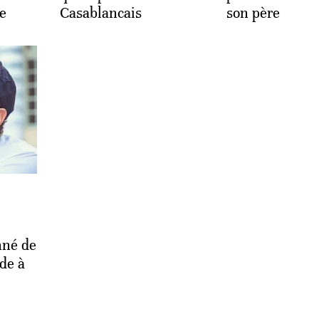
e
Casablancais
son père
nné de
rde à