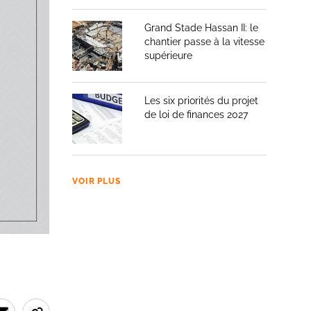
s la
Grand Stade Hassan II: le
ngée de
chantier passe à la vitesse
supérieure
ud-est de
 de
Les six priorités du projet
ralement
de loi de finances 2027
ons et
VOIR PLUS