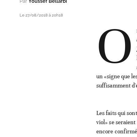
Par
Youssef Bellarbi
Le 27/08/2018 à 20h18
O
un «signe que le
suffisamment d'é
Les faits qui so
viol» se seraien
encore confirmée.