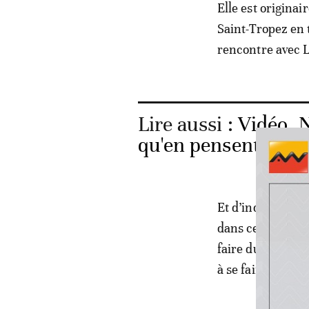
Elle est originai
Saint-Tropez en 
rencontre avec L
Lire aussi :
Vidéo. N
qu'en pensent les C
Et d’indiquer, ph
dans cette région 
faire du shopping
à se faire prend