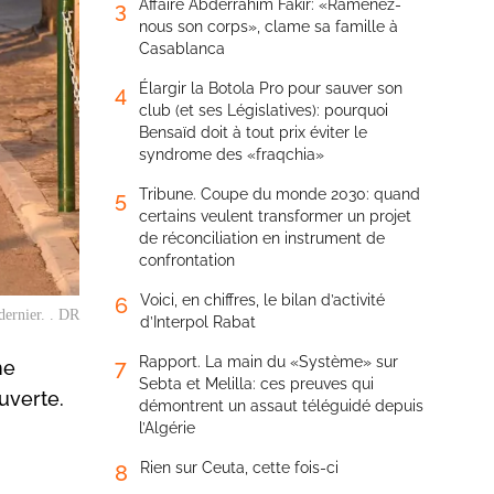
Affaire Abderrahim Fakir: «Ramenez-
3
nous son corps», clame sa famille à
Casablanca
Élargir la Botola Pro pour sauver son
4
club (et ses Législatives): pourquoi
Bensaïd doit à tout prix éviter le
syndrome des «fraqchia»
Tribune. Coupe du monde 2030: quand
5
certains veulent transformer un projet
de réconciliation en instrument de
confrontation
Voici, en chiffres, le bilan d’activité
6
dernier. . DR
d’Interpol Rabat
Rapport. La main du «Système» sur
7
me
Sebta et Melilla: ces preuves qui
uverte.
démontrent un assaut téléguidé depuis
l’Algérie
Rien sur Ceuta, cette fois-ci
8