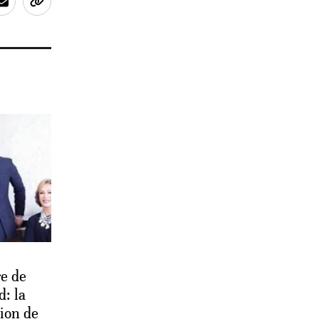
re de
: la
ion de