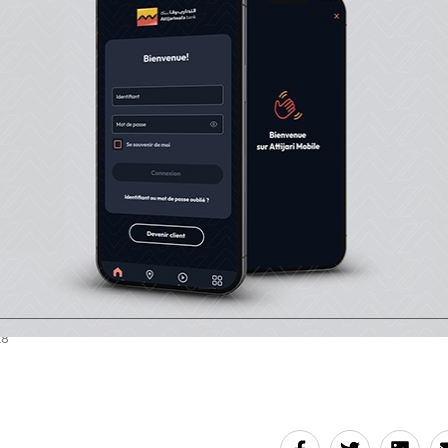
garde à vue du chanteur marocain, soupçonné de viol dan
française dans la nuit de samedi à dimanche, a été prolo
di matin. Le parquet de la ville de Draguignan, dans le s
e "une affaire complexe" qui s'est déroulée "dans le cadre
des établissements de nuit" avec "deux versions diamét
entrechoquent", nécessitant "la poursuite des investigati
 témoin utile".
rbi
18