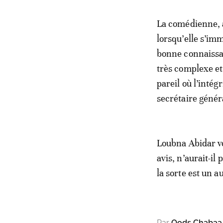
La comédienne, a
lorsqu’elle s’im
bonne connaissan
très complexe et
pareil où l’inté
secrétaire génér
Loubna Abidar vou
avis, n’aurait-il
la sorte est un a
Par
Qods Chabaa