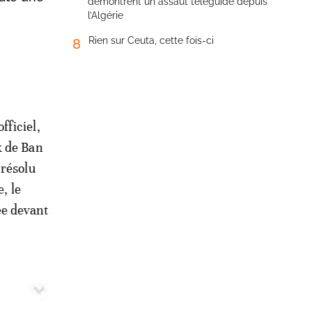
démontrent un assaut téléguidé depuis
l’Algérie
Rien sur Ceuta, cette fois-ci
8
fficiel,
x de Ban
 résolu
, le
ée devant