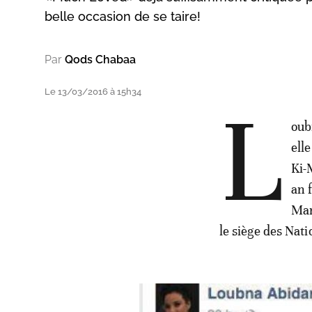
belle occasion de se taire!
Par
Qods Chabaa
Le 13/03/2016 à 15h34
L
oub
ell
Ki-
an f
Mar
le siège des Nat