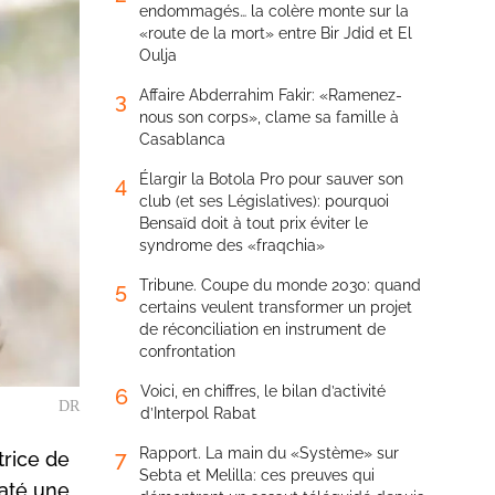
endommagés… la colère monte sur la
«route de la mort» entre Bir Jdid et El
Oulja
Affaire Abderrahim Fakir: «Ramenez-
3
nous son corps», clame sa famille à
Casablanca
Élargir la Botola Pro pour sauver son
4
club (et ses Législatives): pourquoi
Bensaïd doit à tout prix éviter le
syndrome des «fraqchia»
Tribune. Coupe du monde 2030: quand
5
certains veulent transformer un projet
de réconciliation en instrument de
confrontation
Voici, en chiffres, le bilan d’activité
6
DR
d’Interpol Rabat
Rapport. La main du «Système» sur
7
trice de
Sebta et Melilla: ces preuves qui
raté une