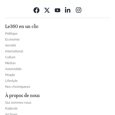
Opens in new wi
Le360 en un clic
Politique
Economie
Société
International
Culture
Médias
Automobile
People
Lifestyle
Nos chroniqueurs
À propos de nous
Qui sommes-nous
Publicité
Archives