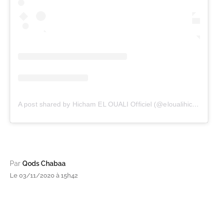
A post shared by Hicham EL OUALI Officiel (@eloualihicham)
Par
Qods Chabaa
Le 03/11/2020 à 15h42