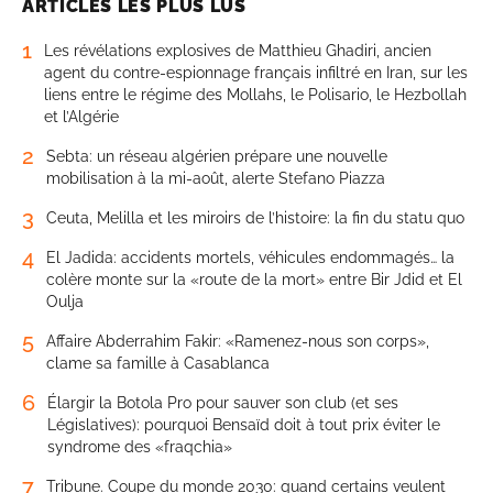
ARTICLES LES PLUS LUS
1
Les révélations explosives de Matthieu Ghadiri, ancien
agent du contre-espionnage français infiltré en Iran, sur les
liens entre le régime des Mollahs, le Polisario, le Hezbollah
et l’Algérie
2
Sebta: un réseau algérien prépare une nouvelle
mobilisation à la mi-août, alerte Stefano Piazza
3
Ceuta, Melilla et les miroirs de l’histoire: la fin du statu quo
4
El Jadida: accidents mortels, véhicules endommagés… la
colère monte sur la «route de la mort» entre Bir Jdid et El
Oulja
5
Affaire Abderrahim Fakir: «Ramenez-nous son corps»,
clame sa famille à Casablanca
6
Élargir la Botola Pro pour sauver son club (et ses
Législatives): pourquoi Bensaïd doit à tout prix éviter le
syndrome des «fraqchia»
7
Tribune. Coupe du monde 2030: quand certains veulent