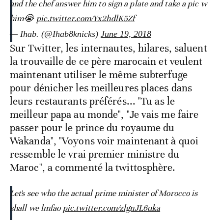
and the chef answer him to sign a plate and take a pic w
him😭
pic.twitter.com/Yx2hdlK5Zf
— Ihab. (@Ihab8knicks)
June 19, 2018
Sur Twitter, les internautes, hilares, saluent
la trouvaille de ce père marocain et veulent
maintenant utiliser le même subterfuge
pour dénicher les meilleures places dans
leurs restaurants préférés... "Tu as le
meilleur papa au monde", "Je vais me faire
passer pour le prince du royaume du
Wakanda", "Voyons voir maintenant à quoi
ressemble le vrai premier ministre du
Maroc", a commenté la twittosphère.
Let's see who the actual prime minister of Morocco is
shall we lmfao
pic.twitter.com/zlgnJL6uka