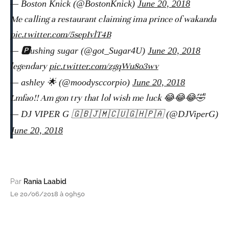
— Boston Knick (@BostonKnick)
June 20, 2018
Me calling a restaurant claiming ima prince of wakanda
pic.twitter.com/5sepIvlT4B
— 🅿️ushing sugar (@got_Sugar4U)
June 20, 2018
legendary
pic.twitter.com/zgqWu8o3wv
— ashley 🌟 (@moodysccorpio)
June 20, 2018
Lmfao!! Am gon try that lol wish me luck 😂😂😂🤣
— DJ VIPER G 🇬🇧🇯🇲🇨🇺🇬🇭🇵🇦 (@DJViperG)
June 20, 2018
Par
Rania Laabid
Le 20/06/2018 à 09h50