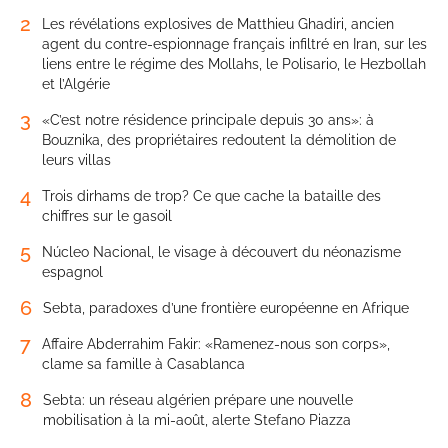
2
Les révélations explosives de Matthieu Ghadiri, ancien
agent du contre-espionnage français infiltré en Iran, sur les
liens entre le régime des Mollahs, le Polisario, le Hezbollah
et l’Algérie
3
«C’est notre résidence principale depuis 30 ans»: à
Bouznika, des propriétaires redoutent la démolition de
leurs villas
4
Trois dirhams de trop? Ce que cache la bataille des
chiffres sur le gasoil
5
Núcleo Nacional, le visage à découvert du néonazisme
espagnol
6
Sebta, paradoxes d’une frontière européenne en Afrique
7
Affaire Abderrahim Fakir: «Ramenez-nous son corps»,
clame sa famille à Casablanca
8
Sebta: un réseau algérien prépare une nouvelle
mobilisation à la mi-août, alerte Stefano Piazza