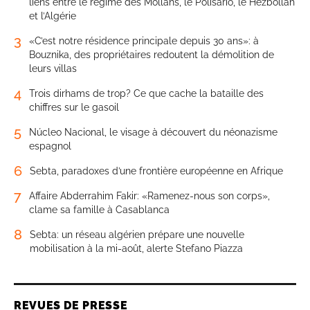
liens entre le régime des Mollahs, le Polisario, le Hezbollah
et l’Algérie
3
«C’est notre résidence principale depuis 30 ans»: à
Bouznika, des propriétaires redoutent la démolition de
leurs villas
4
Trois dirhams de trop? Ce que cache la bataille des
chiffres sur le gasoil
5
Núcleo Nacional, le visage à découvert du néonazisme
espagnol
6
Sebta, paradoxes d’une frontière européenne en Afrique
7
Affaire Abderrahim Fakir: «Ramenez-nous son corps»,
clame sa famille à Casablanca
8
Sebta: un réseau algérien prépare une nouvelle
mobilisation à la mi-août, alerte Stefano Piazza
REVUES DE PRESSE