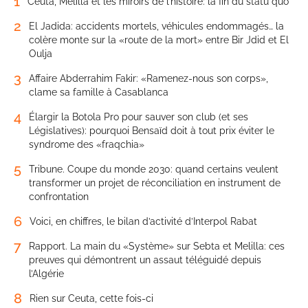
1
Ceuta, Melilla et les miroirs de l’histoire: la fin du statu quo
2
El Jadida: accidents mortels, véhicules endommagés… la
colère monte sur la «route de la mort» entre Bir Jdid et El
Oulja
3
Affaire Abderrahim Fakir: «Ramenez-nous son corps»,
clame sa famille à Casablanca
4
Élargir la Botola Pro pour sauver son club (et ses
Législatives): pourquoi Bensaïd doit à tout prix éviter le
syndrome des «fraqchia»
5
Tribune. Coupe du monde 2030: quand certains veulent
transformer un projet de réconciliation en instrument de
confrontation
6
Voici, en chiffres, le bilan d’activité d’Interpol Rabat
7
Rapport. La main du «Système» sur Sebta et Melilla: ces
preuves qui démontrent un assaut téléguidé depuis
l’Algérie
8
Rien sur Ceuta, cette fois-ci