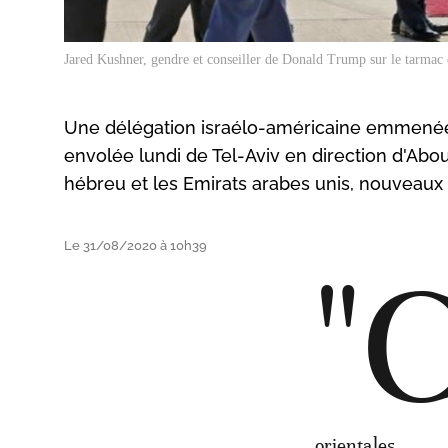
Jared Kushner, gendre et conseiller de Donald Trump sur le tarmac
Une délégation israélo-américaine emmenée 
envolée lundi de Tel-Aviv en direction d'Abou
hébreu et les Emirats arabes unis, nouveaux 
Le 31/08/2020 à 10h39
"C
orientales.