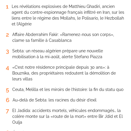
1
Les révélations explosives de Matthieu Ghadiri, ancien
agent du contre-espionnage français infiltré en Iran, sur les
liens entre le régime des Mollahs, le Polisario, le Hezbollah
et l’Algérie
2
Affaire Abderrahim Fakir: «Ramenez-nous son corps»,
clame sa famille à Casablanca
3
Sebta: un réseau algérien prépare une nouvelle
mobilisation à la mi-août, alerte Stefano Piazza
4
«C’est notre résidence principale depuis 30 ans»: à
Bouznika, des propriétaires redoutent la démolition de
leurs villas
5
Ceuta, Melilla et les miroirs de l’histoire: la fin du statu quo
6
Au-delà de Sebta: les racines du désir d’exil
7
El Jadida: accidents mortels, véhicules endommagés… la
colère monte sur la «route de la mort» entre Bir Jdid et El
Oulja