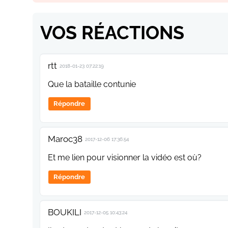
VOS RÉACTIONS
rtt
2018-01-23 07:22:19
Que la bataille contunie
Répondre
Maroc38
2017-12-06 17:36:54
Et me lien pour visionner la vidéo est où?
Répondre
BOUKILI
2017-12-05 10:43:24