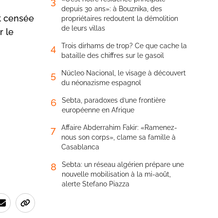
3
depuis 30 ans»: à Bouznika, des
t censée
propriétaires redoutent la démolition
de leurs villas
r le
Trois dirhams de trop? Ce que cache la
4
bataille des chiffres sur le gasoil
Núcleo Nacional, le visage à découvert
5
du néonazisme espagnol
Sebta, paradoxes d’une frontière
6
européenne en Afrique
Affaire Abderrahim Fakir: «Ramenez-
7
nous son corps», clame sa famille à
Casablanca
Sebta: un réseau algérien prépare une
8
nouvelle mobilisation à la mi-août,
alerte Stefano Piazza