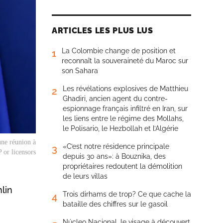
ARTICLES LES PLUS LUS
La Colombie change de position et
1
reconnaît la souveraineté du Maroc sur
son Sahara
Les révélations explosives de Matthieu
2
Ghadiri, ancien agent du contre-
espionnage français infiltré en Iran, sur
les liens entre le régime des Mollahs,
le Polisario, le Hezbollah et l’Algérie
une réunion à
«C’est notre résidence principale
3
 or licensors
depuis 30 ans»: à Bouznika, des
propriétaires redoutent la démolition
de leurs villas
mlin
Trois dirhams de trop? Ce que cache la
4
bataille des chiffres sur le gasoil
Núcleo Nacional, le visage à découvert