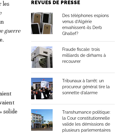
REVUES DE PRESSE
r les
e
Des téléphones espions
un
venus d’Algérie
envahissent-ils Derb
e guerre
Ghallef?
e.
Fraude fiscale: trois
milliards de dirhams à
recouvrer
Tribunaux à l’arrêt: un
procureur général tire la
aient
sonnette d’alarme
avaient
» solide
Transhumance politique:
la Cour constitutionnelle
valide les démissions de
plusieurs parlementaires