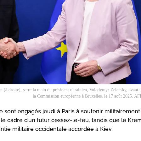
 (à droite), serre la main du président ukrainien, Volodymyr Zelensky, avant 
la Commission européenne à Bruxelles, le 17 août 2025. AFP
e sont engagés jeudi à Paris à soutenir militairement
 le cadre d’un futur cessez-le-feu, tandis que le Kre
tie militaire occidentale accordée à Kiev.