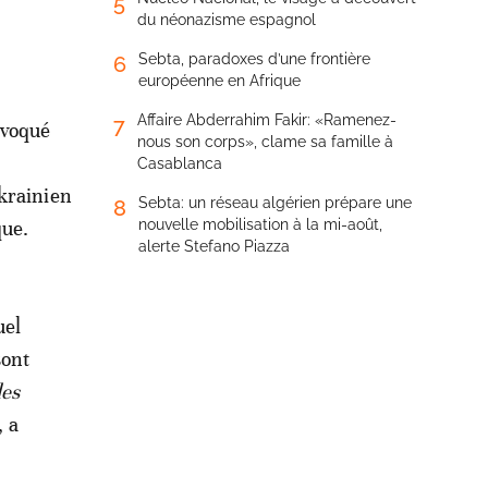
5
du néonazisme espagnol
Sebta, paradoxes d’une frontière
6
européenne en Afrique
Affaire Abderrahim Fakir: «Ramenez-
7
évoqué
nous son corps», clame sa famille à
Casablanca
ukrainien
Sebta: un réseau algérien prépare une
8
que.
nouvelle mobilisation à la mi-août,
alerte Stefano Piazza
uel
sont
des
, a