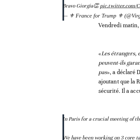
Bravo Giorgia👏
pic.twitter.com
— ⚜ France for Trump ⚜ (@Virg
Vendredi matin, 
«
Les étrangers, 
peuvent-ils garan
pas
», a déclaré 
ajoutant que la 
sécurité. Il a ac
In Paris for a crucial meeting of t
We have been working on 3 core ta