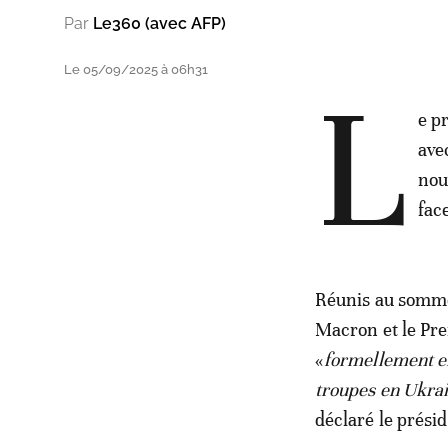
Par
Le360 (avec AFP)
Le 05/09/2025 à 06h31
L
e p
ave
nou
fac
Réunis au sommet
Macron et le Pre
«
formellement e
troupes en Ukrain
déclaré le prési