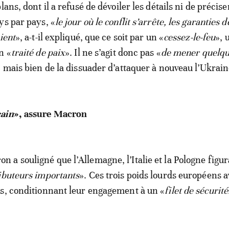
lans, dont il a refusé de dévoiler les détails ni de précise
ys par pays, «
le jour où le conflit s’arrête, les garanties d
ient
», a-t-il expliqué, que ce soit par un «
cessez-le-feu
», 
n «
traité de paix
». Il ne s’agit donc pas «
de mener quelqu
» mais bien de la dissuader d’attaquer à nouveau l’Ukrain
cain
», assure Macron
a souligné que l’Allemagne, l’Italie et la Pologne figur
ibuteurs importants
». Ces trois poids lourds européens 
s, conditionnant leur engagement à un «
filet de sécurité