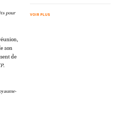
êts pour
VOIR PLUS
 réunion,
de son
ement de
FP
.
Royaume-