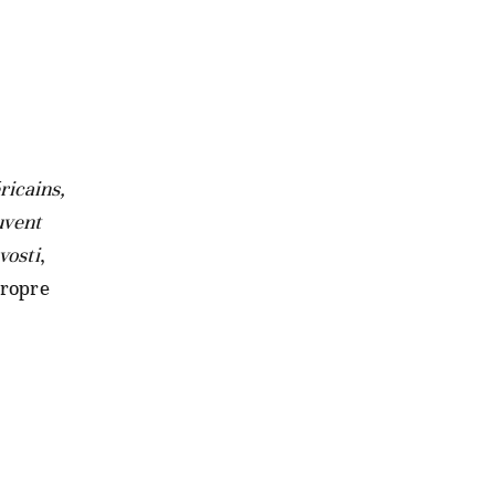
ricains,
uvent
vosti
,
propre