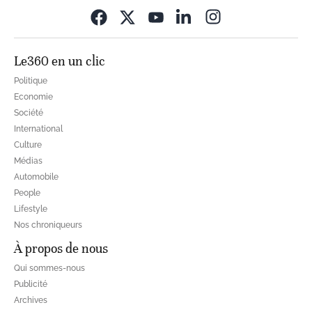
Opens in new wi
Le360 en un clic
Politique
Economie
Société
International
Culture
Médias
Automobile
People
Lifestyle
Nos chroniqueurs
À propos de nous
Qui sommes-nous
Publicité
Archives