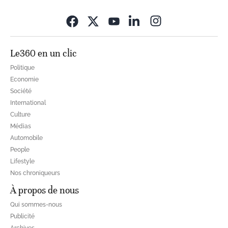
Opens in new wi
Le360 en un clic
Politique
Economie
Société
International
Culture
Médias
Automobile
People
Lifestyle
Nos chroniqueurs
À propos de nous
Qui sommes-nous
Publicité
Archives