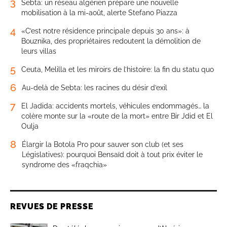
3
Sebta: un réseau algérien prépare une nouvelle
mobilisation à la mi-août, alerte Stefano Piazza
4
«C’est notre résidence principale depuis 30 ans»: à
Bouznika, des propriétaires redoutent la démolition de
leurs villas
5
Ceuta, Melilla et les miroirs de l’histoire: la fin du statu quo
6
Au-delà de Sebta: les racines du désir d’exil
7
El Jadida: accidents mortels, véhicules endommagés… la
colère monte sur la «route de la mort» entre Bir Jdid et El
Oulja
8
Élargir la Botola Pro pour sauver son club (et ses
Législatives): pourquoi Bensaïd doit à tout prix éviter le
syndrome des «fraqchia»
REVUES DE PRESSE