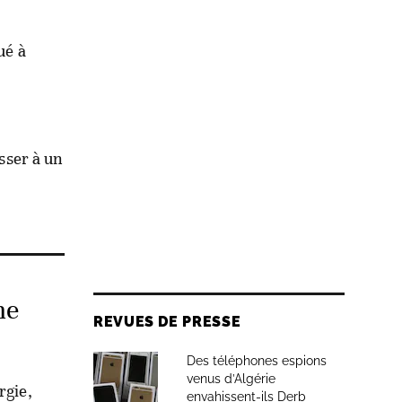
ué à
asser à un
ne
REVUES DE PRESSE
Des téléphones espions
venus d’Algérie
rgie,
envahissent-ils Derb