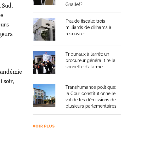
 Sud,
Ghallef?
de
Fraude fiscale: trois
eurs
milliards de dirhams à
ageurs
recouvrer
Tribunaux à l’arrêt: un
procureur général tire la
sonnette d’alarme
 pandémie
 soir,
Transhumance politique:
la Cour constitutionnelle
valide les démissions de
plusieurs parlementaires
VOIR PLUS