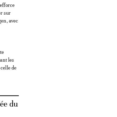
'efforce
er sur
gen, avec
te
ant les
 celle de
vée du