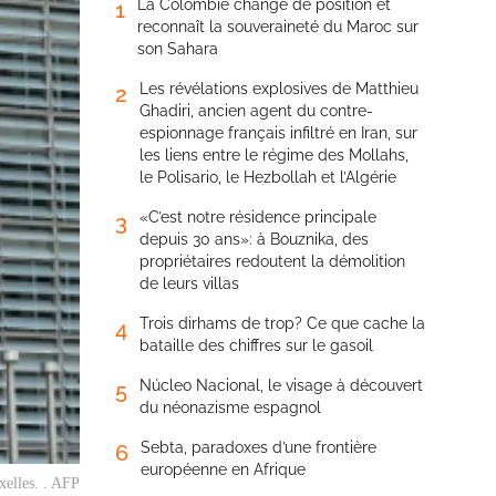
La Colombie change de position et
1
reconnaît la souveraineté du Maroc sur
son Sahara
Les révélations explosives de Matthieu
2
Ghadiri, ancien agent du contre-
espionnage français infiltré en Iran, sur
les liens entre le régime des Mollahs,
le Polisario, le Hezbollah et l’Algérie
«C’est notre résidence principale
3
depuis 30 ans»: à Bouznika, des
propriétaires redoutent la démolition
de leurs villas
Trois dirhams de trop? Ce que cache la
4
bataille des chiffres sur le gasoil
Núcleo Nacional, le visage à découvert
5
du néonazisme espagnol
Sebta, paradoxes d’une frontière
6
européenne en Afrique
xelles. . AFP