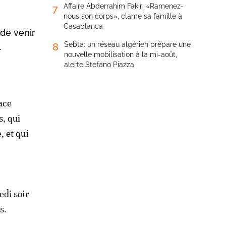
Affaire Abderrahim Fakir: «Ramenez-
7
nous son corps», clame sa famille à
Casablanca
de venir
Sebta: un réseau algérien prépare une
8
.
nouvelle mobilisation à la mi-août,
alerte Stefano Piazza
ace
s, qui
, et qui
edi soir
s.