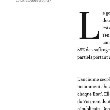
Le 10/02/2016 à 09h47
L
e g
deu
est
sén
cam
59% des suffrage
partiels portant 
L'ancienne secrét
notamment chez l
chaque Etat". El
du Vermont dont 
républicain, Don