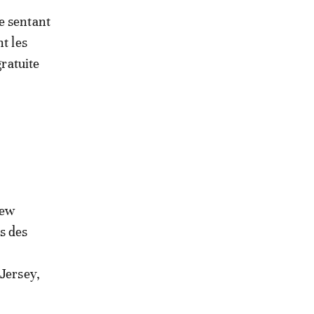
e sentant
t les
gratuite
New
s des
 Jersey,