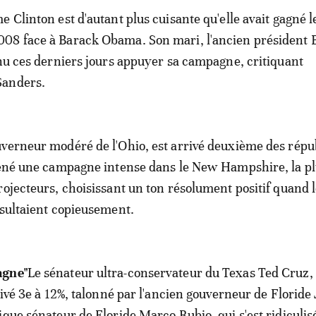
e Clinton est d'autant plus cuisante qu'elle avait gagné 
08 face à Barack Obama. Son mari, l'ancien président B
enu ces derniers jours appuyer sa campagne, critiquant
Sanders.
verneur modéré de l'Ohio, est arrivé deuxième des répu
mené une campagne intense dans le New Hampshire, la p
rojecteurs, choisissant un ton résolument positif quand l
nsultaient copieusement.
agne"
Le sénateur ultra-conservateur du Texas Ted Cruz,
rivé 3e à 12%, talonné par l'ancien gouverneur de Floride
ique sénateur de Floride Marco Rubio, qui s'est ridiculi