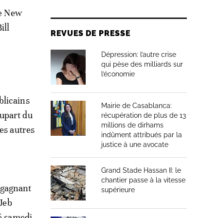
le New
ill
REVUES DE PRESSE
Dépression: l’autre crise
qui pèse des milliards sur
l’économie
blicains
Mairie de Casablanca:
lupart du
récupération de plus de 13
millions de dirhams
es autres
indûment attribués par la
justice à une avocate
Grand Stade Hassan II: le
chantier passe à la vitesse
 gagnant
supérieure
 Jeb
sé samedi