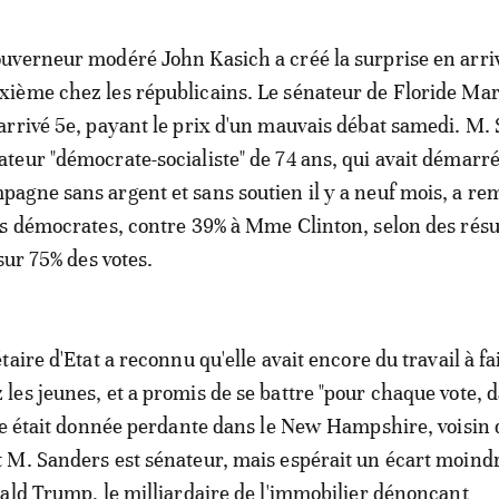
ouverneur modéré John Kasich a créé la surprise en arri
xième chez les républicains. Le sénateur de Floride Ma
 arrivé 5e, payant le prix d'un mauvais débat samedi. M.
ateur "démocrate-socialiste" de 74 ans, qui avait démarré
pagne sans argent et sans soutien il y a neuf mois, a re
s démocrates, contre 39% à Mme Clinton, selon des résu
sur 75% des votes.
aire d'Etat a reconnu qu'elle avait encore du travail à fa
es jeunes, et a promis de se battre "pour chaque vote, 
le était donnée perdante dans le New Hampshire, voisin d
M. Sanders est sénateur, mais espérait un écart moindr
ald Trump, le milliardaire de l'immobilier dénonçant