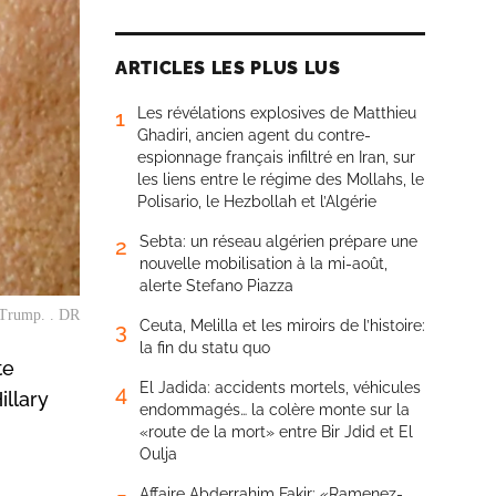
ARTICLES LES PLUS LUS
Les révélations explosives de Matthieu
1
Ghadiri, ancien agent du contre-
espionnage français infiltré en Iran, sur
les liens entre le régime des Mollahs, le
Polisario, le Hezbollah et l’Algérie
Sebta: un réseau algérien prépare une
2
nouvelle mobilisation à la mi-août,
alerte Stefano Piazza
d Trump. . DR
Ceuta, Melilla et les miroirs de l’histoire:
3
la fin du statu quo
te
El Jadida: accidents mortels, véhicules
4
llary
endommagés… la colère monte sur la
«route de la mort» entre Bir Jdid et El
Oulja
Affaire Abderrahim Fakir: «Ramenez-