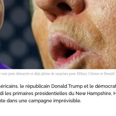
tout juste démarrée et déjà pleine de surprises pour Hillary Clinton et Donal
méricains, le républicain Donald Trump et le démocra
 les primaires présidentielles du New Hampshire, Hi
ante dans une campagne imprévisible.