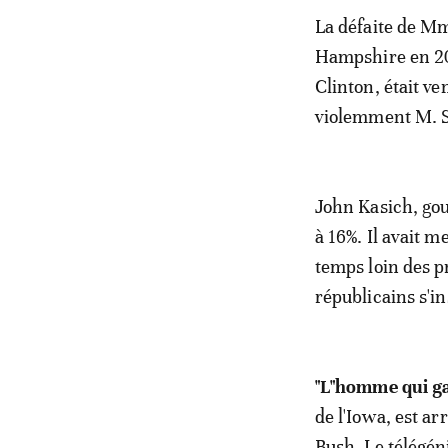
La défaite de Mm
Hampshire en 20
Clinton, était v
violemment M. 
John Kasich, gou
à 16%. Il avait 
temps loin des p
républicains s'i
"L"homme qui g
de l'Iowa, est ar
Bush. Le télégén