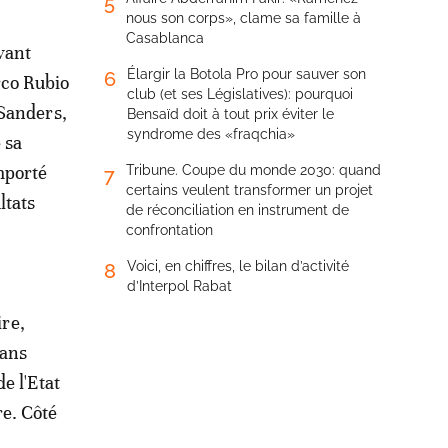
5
nous son corps», clame sa famille à
Casablanca
vant
Élargir la Botola Pro pour sauver son
6
rco Rubio
club (et ses Législatives): pourquoi
 Sanders,
Bensaïd doit à tout prix éviter le
syndrome des «fraqchia»
 sa
mporté
Tribune. Coupe du monde 2030: quand
7
certains veulent transformer un projet
ltats
de réconciliation en instrument de
confrontation
Voici, en chiffres, le bilan d’activité
8
d’Interpol Rabat
ire,
dans
e l'Etat
e. Côté