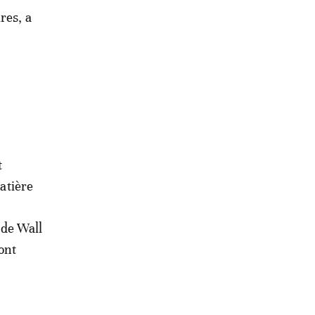
res, a
t
matière
 de Wall
ont