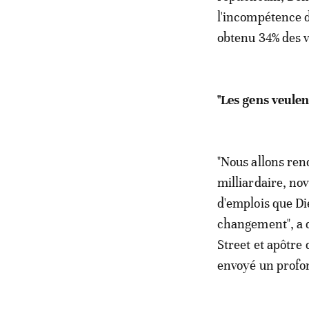
l'incompétence d
obtenu 34% des v
"Les gens veule
"Nous allons rend
milliardaire, nov
d'emplois que Die
changement", a 
Street et apôtre
envoyé un profond