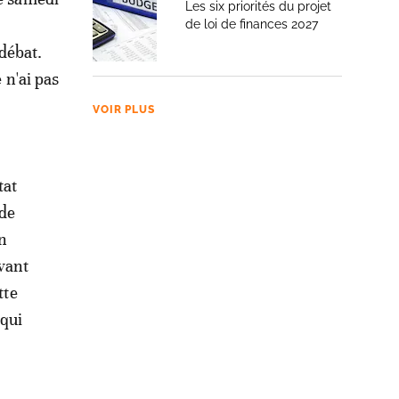
Les six priorités du projet
de loi de finances 2027
débat.
 n'ai pas
VOIR PLUS
tat
 de
on
vant
tte
"qui