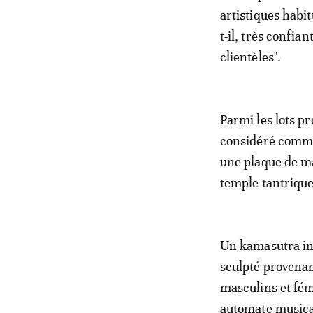
artistiques habit
t-il, très confia
clientèles".
Parmi les lots p
considéré comme
une plaque de ma
temple tantrique
Un kamasutra ind
sculpté provenan
masculins et fém
automate musical