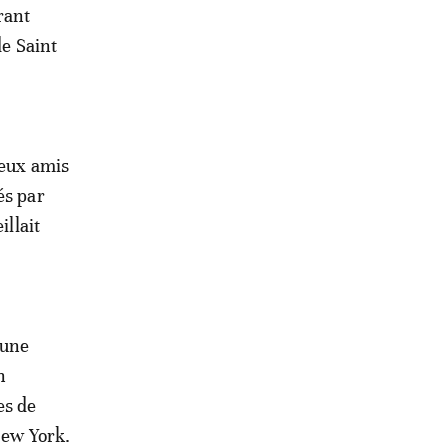
rant
e Saint
deux amis
és par
illait
cune
n
es de
New York.