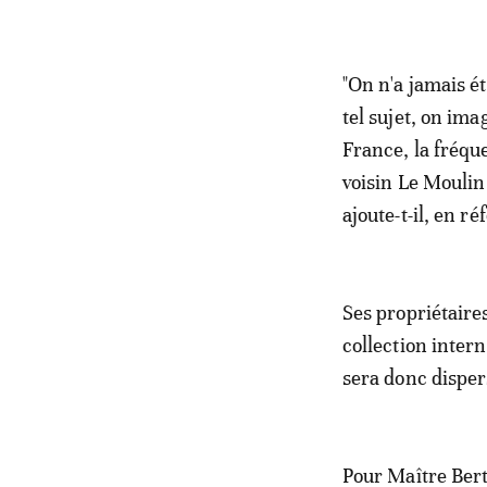
"On n'a jamais été
tel sujet, on ima
France, la fréqu
voisin Le Moulin
ajoute-t-il, en r
Ses propriétaire
collection inter
sera donc dispe
Pour Maître Bert