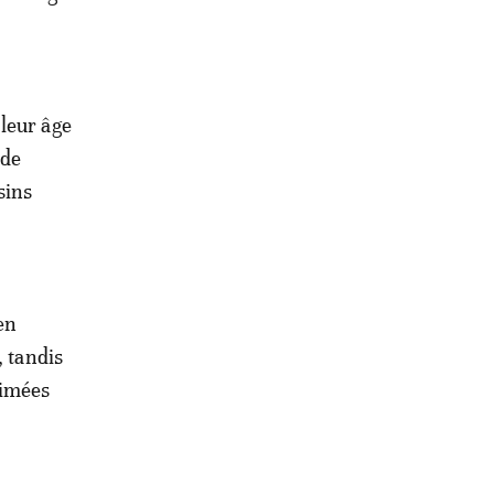
leur âge
 de
sins
en
, tandis
timées