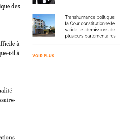
ique des
Transhumance politique:
la Cour constitutionnelle
valide les démissions de
plusieurs parlementaires
fficile à
ue-t-il à
VOIR PLUS
nalité
ssaire-
ations