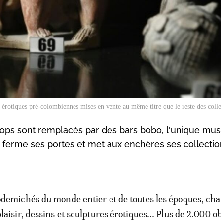
 érotiques pré-colombiennes mises en vente au même titre que le reste des coll
shops sont remplacés par des bars bobo, l'unique mu
ls ferme ses portes et met aux enchères ses collectio
odemichés du monde entier et de toutes les époques, cha
plaisir, dessins et sculptures érotiques... Plus de 2.000 ob