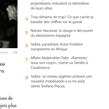
propriétaires redoutent la démolition
de leurs villas
Trois dirhams de trop? Ce que cache la
4
bataille des chiffres sur le gasoil
Núcleo Nacional, le visage à découvert
5
du néonazisme espagnol
Sebta, paradoxes d’une frontière
6
européenne en Afrique
ections. . DR
Affaire Abderrahim Fakir: «Ramenez-
7
nous son corps», clame sa famille à
sée
Casablanca
ns.
Sebta: un réseau algérien prépare une
8
nouvelle mobilisation à la mi-août,
alerte Stefano Piazza
ises de
jets plus