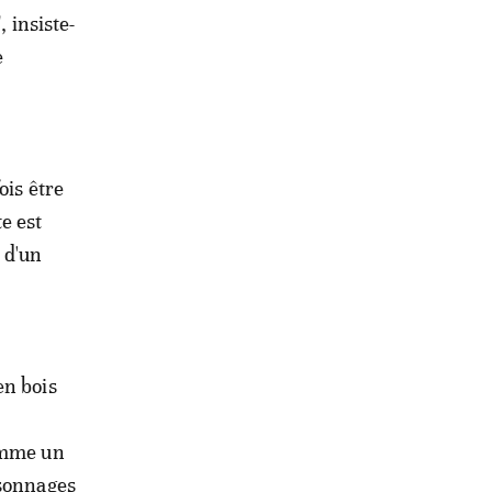
, insiste-
e
ois être
e est
 d'un
en bois
comme un
rsonnages