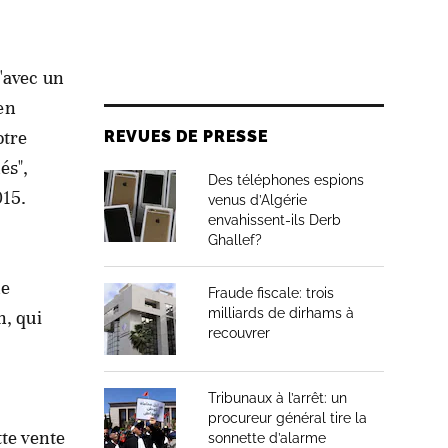
u'avec un
 en
otre
REVUES DE PRESSE
és",
Des téléphones espions
015.
venus d’Algérie
envahissent-ils Derb
Ghallef?
ne
Fraude fiscale: trois
milliards de dirhams à
n, qui
recouvrer
Tribunaux à l’arrêt: un
procureur général tire la
tte vente
sonnette d’alarme