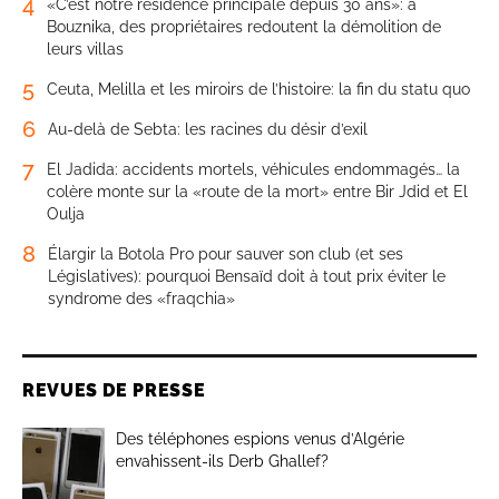
4
«C’est notre résidence principale depuis 30 ans»: à
Bouznika, des propriétaires redoutent la démolition de
leurs villas
5
Ceuta, Melilla et les miroirs de l’histoire: la fin du statu quo
6
Au-delà de Sebta: les racines du désir d’exil
7
El Jadida: accidents mortels, véhicules endommagés… la
colère monte sur la «route de la mort» entre Bir Jdid et El
Oulja
8
Élargir la Botola Pro pour sauver son club (et ses
Législatives): pourquoi Bensaïd doit à tout prix éviter le
syndrome des «fraqchia»
REVUES DE PRESSE
Des téléphones espions venus d’Algérie
envahissent-ils Derb Ghallef?