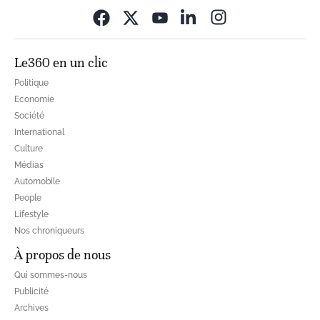
Opens in new wi
Le360 en un clic
Politique
Economie
Société
International
Culture
Médias
Automobile
People
Lifestyle
Nos chroniqueurs
À propos de nous
Qui sommes-nous
Publicité
Archives