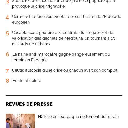
3
Sebta: les dessous de l’arrêt de justice espagnole qui a
provoqué la crise migratoire
4
Comment la ruée vers Sebta a brisé l’illusion de l’Eldorado
européen
5
Casablanca: signature des contrats du mégaprojet de
valorisation des déchets de Médiouna, un tournant à 15
milliards de dirhams
6
La haine anti-marocaine gagne dangereusement du
terrain en Espagne
7
Ceuta: autopsie d’une crise où chacun avait son complot
8
Honte et colère
REVUES DE PRESSE
HCP: le célibat gagne nettement du terrain