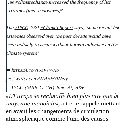
Has
#climatechange
increased the frequency of hot
extremes (incl. heatwaves)?
The
#IPCC
2021
#ClimateReport
says, "some recent hot
extremes observed over the past decade would have
been unlikely to occur without human influence on the
climate system".
➡️
https://t.co/7l6ZV7WIlq
pic.twitter.com/WvU9cYIHNy
— IPCC (@IPCC_CH)
June 29, 2026
«
L’Europe se réchauffe bien plus vite que la
moyenne mondiale
», a-t-elle rappelé mettant
en avant les changements de circulation
atmosphérique comme l’une des causes.