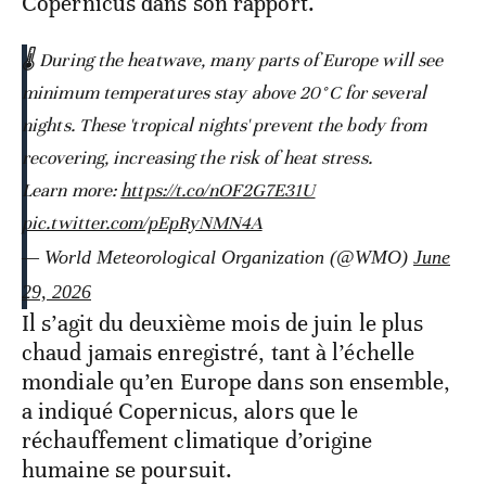
Copernicus dans son rapport.
🌡️ During the heatwave, many parts of Europe will see
minimum temperatures stay above 20°C for several
nights. These 'tropical nights' prevent the body from
recovering, increasing the risk of heat stress.
Learn more:
https://t.co/nOF2G7E31U
pic.twitter.com/pEpRyNMN4A
— World Meteorological Organization (@WMO)
June
29, 2026
Il s’agit du deuxième mois de juin le plus
chaud jamais enregistré, tant à l’échelle
mondiale qu’en Europe dans son ensemble,
a indiqué Copernicus, alors que le
réchauffement climatique d’origine
humaine se poursuit.