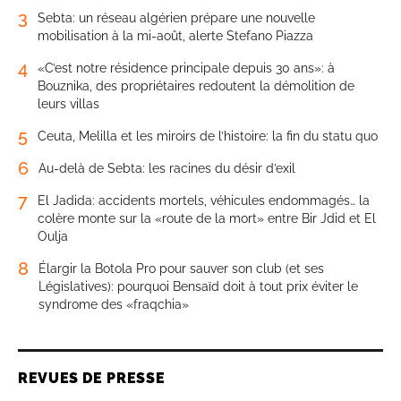
3
Sebta: un réseau algérien prépare une nouvelle
mobilisation à la mi-août, alerte Stefano Piazza
4
«C’est notre résidence principale depuis 30 ans»: à
Bouznika, des propriétaires redoutent la démolition de
leurs villas
5
Ceuta, Melilla et les miroirs de l’histoire: la fin du statu quo
6
Au-delà de Sebta: les racines du désir d’exil
7
El Jadida: accidents mortels, véhicules endommagés… la
colère monte sur la «route de la mort» entre Bir Jdid et El
Oulja
8
Élargir la Botola Pro pour sauver son club (et ses
Législatives): pourquoi Bensaïd doit à tout prix éviter le
syndrome des «fraqchia»
REVUES DE PRESSE