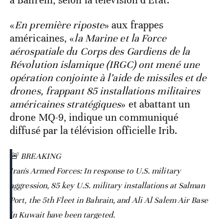
à Bahreïn, selon la télévision d’Etat.
«
En première riposte
» aux frappes
américaines, «
la Marine et la Force
aérospatiale du Corps des Gardiens de la
Révolution islamique (IRGC) ont mené une
opération conjointe à l’aide de missiles et de
drones, frappant 85 installations militaires
américaines stratégiques
» et abattant un
drone MQ-9, indique un communiqué
diffusé par la télévision officielle Irib.
🚨 BREAKING
Iran's Armed Forces: In response to U.S. military
aggression, 85 key U.S. military installations at Salman
Port, the 5th Fleet in Bahrain, and Ali Al Salem Air Base
in Kuwait have been targeted.