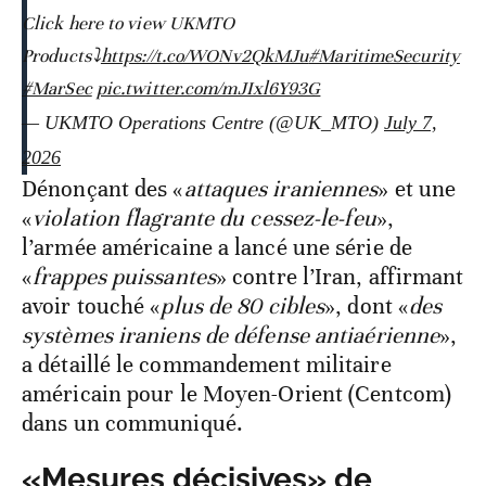
Click here to view UKMTO
Products⤵️
https://t.co/WONv2QkMJu
#MaritimeSecurity
#MarSec
pic.twitter.com/mJIxl6Y93G
— UKMTO Operations Centre (@UK_MTO)
July 7,
2026
Dénonçant des «
attaques iraniennes
» et une
«
violation flagrante du cessez-le-feu
»,
l’armée américaine a lancé une série de
«
frappes puissantes
» contre l’Iran, affirmant
avoir touché «
plus de 80 cibles
», dont «
des
systèmes iraniens de défense antiaérienne
»,
a détaillé le commandement militaire
américain pour le Moyen-Orient (Centcom)
dans un communiqué.
«Mesures décisives» de