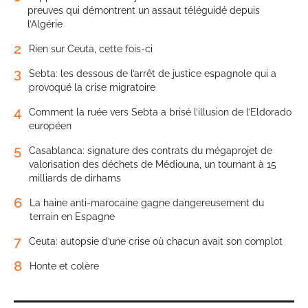
preuves qui démontrent un assaut téléguidé depuis
l’Algérie
2
Rien sur Ceuta, cette fois-ci
3
Sebta: les dessous de l’arrêt de justice espagnole qui a
provoqué la crise migratoire
4
Comment la ruée vers Sebta a brisé l’illusion de l’Eldorado
européen
5
Casablanca: signature des contrats du mégaprojet de
valorisation des déchets de Médiouna, un tournant à 15
milliards de dirhams
6
La haine anti-marocaine gagne dangereusement du
terrain en Espagne
7
Ceuta: autopsie d’une crise où chacun avait son complot
8
Honte et colère