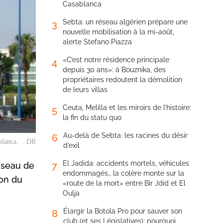
Casablanca
Sebta: un réseau algérien prépare une
3
nouvelle mobilisation à la mi-août,
alerte Stefano Piazza
«C’est notre résidence principale
4
depuis 30 ans»: à Bouznika, des
propriétaires redoutent la démolition
de leurs villas
Ceuta, Melilla et les miroirs de l’histoire:
5
la fin du statu quo
Au-delà de Sebta: les racines du désir
6
blanca. . DR
d’exil
El Jadida: accidents mortels, véhicules
7
éseau de
endommagés… la colère monte sur la
ion du
«route de la mort» entre Bir Jdid et El
Oulja
Élargir la Botola Pro pour sauver son
8
club (et ses Législatives): pourquoi