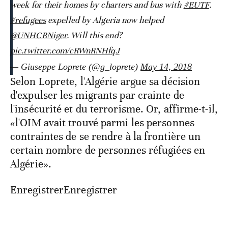
week for their homes by charters and bus with
#EUTF
.
#refugees
expelled by Algeria now helped
@UNHCRNiger
. Will this end?
pic.twitter.com/cRWnRNHfqJ
— Giuseppe Loprete (@g_loprete)
May 14, 2018
Selon Loprete, l'Algérie argue sa décision
d'expulser les migrants par crainte de
l'insécurité et du terrorisme. Or, affirme-t-il,
«l'OIM avait trouvé parmi les personnes
contraintes de se rendre à la frontière un
certain nombre de personnes réfugiées en
Algérie».
EnregistrerEnregistrer