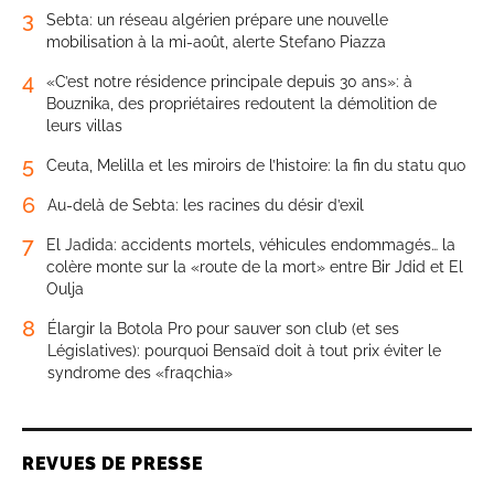
3
Sebta: un réseau algérien prépare une nouvelle
mobilisation à la mi-août, alerte Stefano Piazza
4
«C’est notre résidence principale depuis 30 ans»: à
Bouznika, des propriétaires redoutent la démolition de
leurs villas
5
Ceuta, Melilla et les miroirs de l’histoire: la fin du statu quo
6
Au-delà de Sebta: les racines du désir d’exil
7
El Jadida: accidents mortels, véhicules endommagés… la
colère monte sur la «route de la mort» entre Bir Jdid et El
Oulja
8
Élargir la Botola Pro pour sauver son club (et ses
Législatives): pourquoi Bensaïd doit à tout prix éviter le
syndrome des «fraqchia»
REVUES DE PRESSE