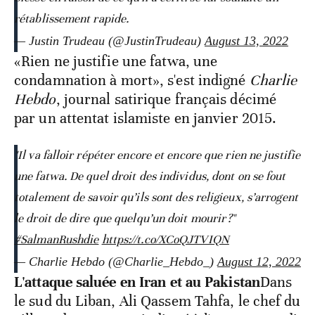
rétablissement rapide.
— Justin Trudeau (@JustinTrudeau)
August 13, 2022
«Rien ne justifie une fatwa, une
condamnation à mort», s'est indigné
Charlie
Hebdo
, journal satirique français décimé
par un attentat islamiste en janvier 2015.
"Il va falloir répéter encore et encore que rien ne justifie
une fatwa. De quel droit des individus, dont on se fout
totalement de savoir qu’ils sont des religieux, s’arrogent
le droit de dire que quelqu’un doit mourir ?"
#SalmanRushdie
https://t.co/XCoQJTVIQN
— Charlie Hebdo (@Charlie_Hebdo_)
August 12, 2022
L'attaque saluée en Iran et au Pakistan
Dans
le sud du Liban, Ali Qassem Tahfa, le chef du