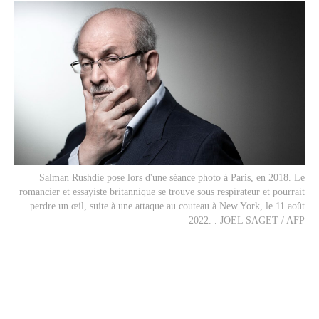
Salman Rushdie pose lors d'une séance photo à Paris, en 2018. Le
romancier et essayiste britannique se trouve sous respirateur et pourrait
perdre un œil, suite à une attaque au couteau à New York, le 11 août
2022. . JOEL SAGET / AFP