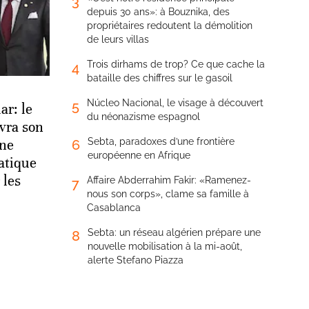
3
depuis 30 ans»: à Bouznika, des
propriétaires redoutent la démolition
de leurs villas
Trois dirhams de trop? Ce que cache la
4
bataille des chiffres sur le gasoil
Núcleo Nacional, le visage à découvert
5
r: le
du néonazisme espagnol
vra son
Sebta, paradoxes d’une frontière
ne
6
européenne en Afrique
matique
 les
Affaire Abderrahim Fakir: «Ramenez-
7
nous son corps», clame sa famille à
Casablanca
Sebta: un réseau algérien prépare une
8
nouvelle mobilisation à la mi-août,
alerte Stefano Piazza