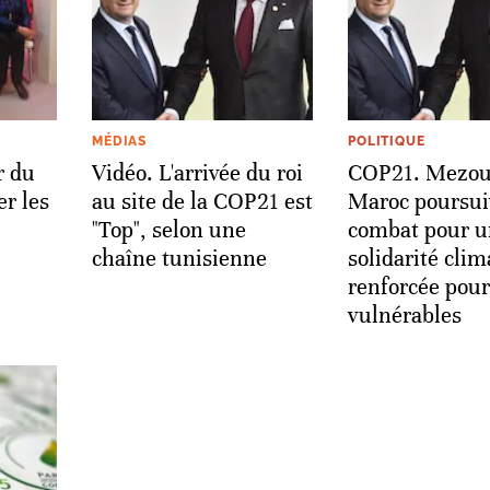
MÉDIAS
POLITIQUE
r du
Vidéo. L'arrivée du roi
COP21. Mezoua
r les
au site de la COP21 est
Maroc poursui
"Top", selon une
combat pour u
chaîne tunisienne
solidarité cli
renforcée pour
vulnérables