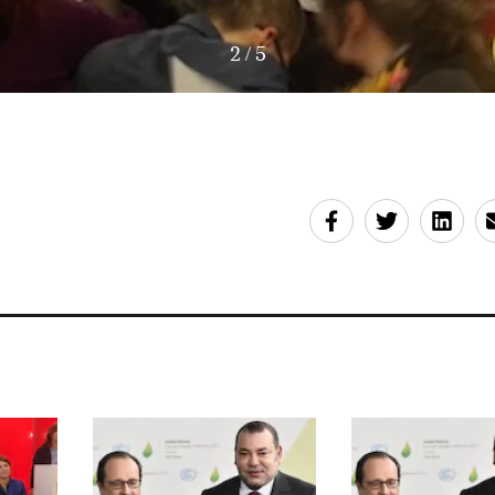
3
/
5