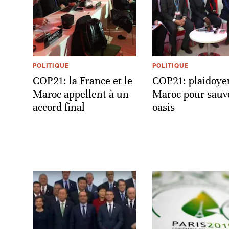
POLITIQUE
POLITIQUE
COP21: la France et le
COP21: plaidoye
Maroc appellent à un
Maroc pour sauve
accord final
oasis