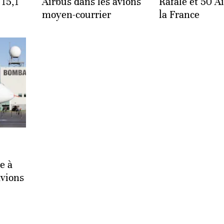
 15,1
Airbus dans les avions
Rafale et 50 A
moyen-courrier
la France
e à
avions