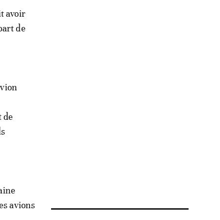
t avoir
part de
avion
t de
ls
caine
es avions