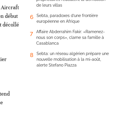
de leurs villas
 Aircraft
en début
Sebta, paradoxes d’une frontière
6
européenne en Afrique
t décollé
Affaire Abderrahim Fakir: «Ramenez-
7
nous son corps», clame sa famille à
Casablanca
Sebta: un réseau algérien prépare une
8
ier
nouvelle mobilisation à la mi-août,
alerte Stefano Piazza
ntend
de