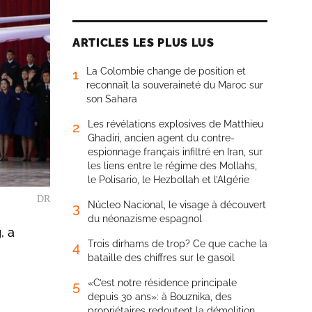
ARTICLES LES PLUS LUS
La Colombie change de position et
1
reconnaît la souveraineté du Maroc sur
son Sahara
Les révélations explosives de Matthieu
2
Ghadiri, ancien agent du contre-
espionnage français infiltré en Iran, sur
les liens entre le régime des Mollahs,
le Polisario, le Hezbollah et l’Algérie
DR
Núcleo Nacional, le visage à découvert
3
du néonazisme espagnol
, a
Trois dirhams de trop? Ce que cache la
4
bataille des chiffres sur le gasoil
«C’est notre résidence principale
5
depuis 30 ans»: à Bouznika, des
propriétaires redoutent la démolition