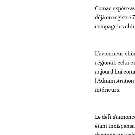
Comac espère ave
déjà enregistré 
compagnies chin
L'avionneur chino
régional: celui-ci
aujourd'hui comm
l'Administration
intérieurs.
Le défi s'annonce
étant indispensa
destinés aux vol