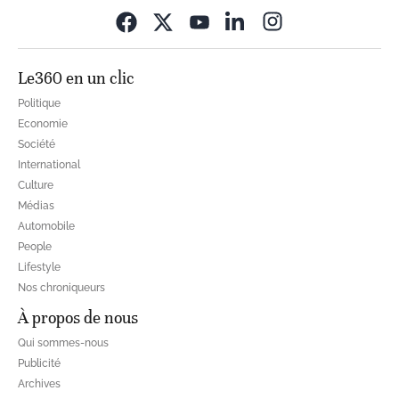
Opens in new wi
Le360 en un clic
Politique
Economie
Société
International
Culture
Médias
Automobile
People
Lifestyle
Nos chroniqueurs
À propos de nous
Qui sommes-nous
Publicité
Archives