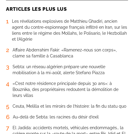
ARTICLES LES PLUS LUS
1
Les révélations explosives de Matthieu Ghadiri, ancien
agent du contre-espionnage français infiltré en Iran, sur les
liens entre le régime des Mollahs, le Polisario, le Hezbollah
et l’Algérie
2
Affaire Abderrahim Fakir: «Ramenez-nous son corps»,
clame sa famille à Casablanca
3
Sebta: un réseau algérien prépare une nouvelle
mobilisation à la mi-août, alerte Stefano Piazza
4
«C’est notre résidence principale depuis 30 ans»: à
Bouznika, des propriétaires redoutent la démolition de
leurs villas
5
Ceuta, Melilla et les miroirs de l’histoire: la fin du statu quo
6
Au-delà de Sebta: les racines du désir d’exil
7
El Jadida: accidents mortels, véhicules endommagés… la
colère monte sur la «route de la mort» entre Bir Jdid et El