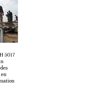
AH 5017
un
 des
 en
rmation