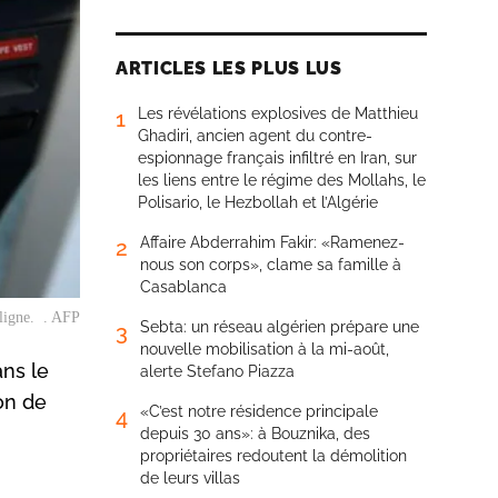
ARTICLES LES PLUS LUS
Les révélations explosives de Matthieu
1
Ghadiri, ancien agent du contre-
espionnage français infiltré en Iran, sur
les liens entre le régime des Mollahs, le
Polisario, le Hezbollah et l’Algérie
Affaire Abderrahim Fakir: «Ramenez-
2
nous son corps», clame sa famille à
Casablanca
 ligne. . AFP
Sebta: un réseau algérien prépare une
3
nouvelle mobilisation à la mi-août,
ans le
alerte Stefano Piazza
ion de
«C’est notre résidence principale
4
depuis 30 ans»: à Bouznika, des
propriétaires redoutent la démolition
de leurs villas