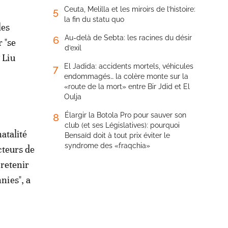
Ceuta, Melilla et les miroirs de l’histoire:
5
la fin du statu quo
les
Au-delà de Sebta: les racines du désir
6
 "se
d’exil
 Liu
El Jadida: accidents mortels, véhicules
7
endommagés… la colère monte sur la
«route de la mort» entre Bir Jdid et El
Oulja
Élargir la Botola Pro pour sauver son
8
club (et ses Législatives): pourquoi
natalité
Bensaïd doit à tout prix éviter le
syndrome des «fraqchia»
ecteurs de
 retenir
nies", a