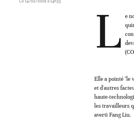
Le 14/02/2018 à 14h33
L
e n
qui
con
dev
(CO
Elle a pointé "le 
et d'autres facte
haute-technologie
les travailleurs 
averti Fang Liu.