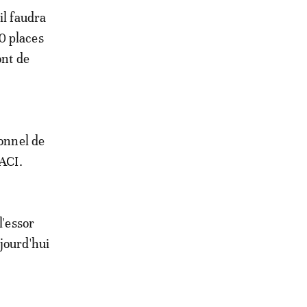
il faudra
0 places
ont de
sonnel de
OACI.
l'essor
jourd'hui