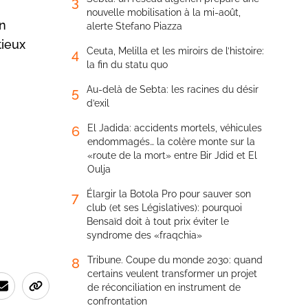
3
nouvelle mobilisation à la mi-août,
on
alerte Stefano Piazza
tieux
Ceuta, Melilla et les miroirs de l’histoire:
4
la fin du statu quo
Au-delà de Sebta: les racines du désir
5
d’exil
El Jadida: accidents mortels, véhicules
6
endommagés… la colère monte sur la
«route de la mort» entre Bir Jdid et El
Oulja
Élargir la Botola Pro pour sauver son
7
club (et ses Législatives): pourquoi
Bensaïd doit à tout prix éviter le
syndrome des «fraqchia»
Tribune. Coupe du monde 2030: quand
8
certains veulent transformer un projet
de réconciliation en instrument de
confrontation