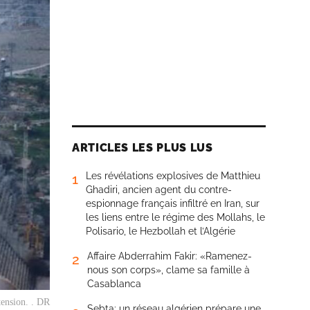
ARTICLES LES PLUS LUS
Les révélations explosives de Matthieu
1
Ghadiri, ancien agent du contre-
espionnage français infiltré en Iran, sur
les liens entre le régime des Mollahs, le
Polisario, le Hezbollah et l’Algérie
Affaire Abderrahim Fakir: «Ramenez-
2
nous son corps», clame sa famille à
Casablanca
tension. . DR
Sebta: un réseau algérien prépare une