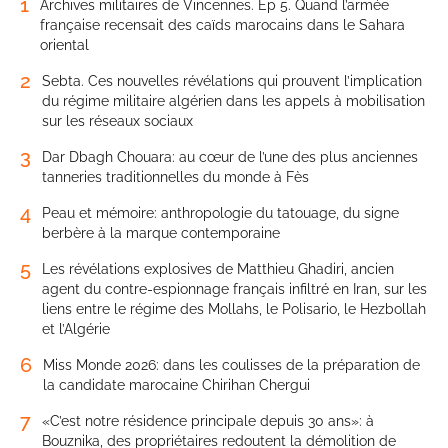
1
Archives militaires de Vincennes. Ep 5. Quand l’armée
française recensait des caïds marocains dans le Sahara
oriental
2
Sebta. Ces nouvelles révélations qui prouvent l’implication
du régime militaire algérien dans les appels à mobilisation
sur les réseaux sociaux
3
Dar Dbagh Chouara: au cœur de l’une des plus anciennes
tanneries traditionnelles du monde à Fès
4
Peau et mémoire: anthropologie du tatouage, du signe
berbère à la marque contemporaine
5
Les révélations explosives de Matthieu Ghadiri, ancien
agent du contre-espionnage français infiltré en Iran, sur les
liens entre le régime des Mollahs, le Polisario, le Hezbollah
et l’Algérie
6
Miss Monde 2026: dans les coulisses de la préparation de
la candidate marocaine Chirihan Chergui
7
«C’est notre résidence principale depuis 30 ans»: à
Bouznika, des propriétaires redoutent la démolition de