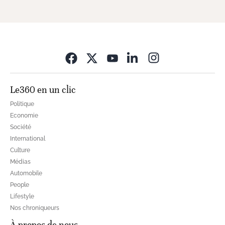
Opens in new wi
Le360 en un clic
Politique
Economie
Société
International
Culture
Médias
Automobile
People
Lifestyle
Nos chroniqueurs
À propos de nous