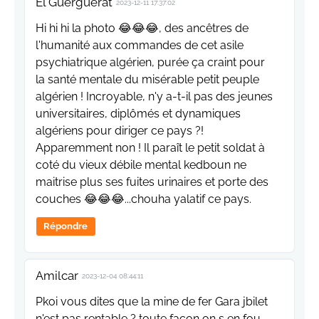
El Guerguerat
2023-12-11 17:37:02
Hi hi hi la photo 😂😂😂, des ancêtres de
l'humanité aux commandes de cet asile
psychiatrique algérien, purée ça craint pour
la santé mentale du misérable petit peuple
algérien ! Incroyable, n'y a-t-il pas des jeunes
universitaires, diplômés et dynamiques
algériens pour diriger ce pays ?!
Apparemment non ! Il paraît le petit soldat à
coté du vieux débile mental kedboun ne
maitrise plus ses fuites urinaires et porte des
couches 😂😂😂...chouha yalatif ce pays.
Répondre
Amilcar
2023-12-04 08:44:11
Pkoi vous dites que la mine de fer Gara jbilet
n'est pas rentable ? toute façon on s en fou ,