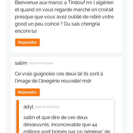
Bienvenue aux maroc a Tindouf mr l algérien
et quand on vous regarde marché on croirait
presque que vous avez oublié de retiré votre
good un peu coincé ? Ou sais chengria
encore lui
Répondre
salim
2023-12-01 11:31:01
Ce vrais guignoles ces deux là! Ils sont à
l'image de l'ânegérie nouvelle! mdr
Répondre
adyl
2023-12-01 17:11:57
salim et que dire de ces deux
désœuvrés, inconcevable que 44
millions sont brimés par ce 'génénar' de