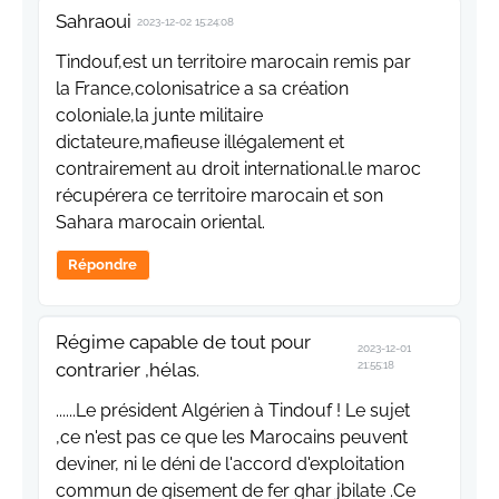
Sahraoui
2023-12-02 15:24:08
Tindouf,est un territoire marocain remis par
la France,colonisatrice a sa création
coloniale,la junte militaire
dictateure,mafieuse illégalement et
contrairement au droit international.le maroc
récupérera ce territoire marocain et son
Sahara marocain oriental.
Répondre
Régime capable de tout pour
2023-12-01
contrarier ,hélas.
21:55:18
......Le président Algérien à Tindouf ! Le sujet
,ce n'est pas ce que les Marocains peuvent
deviner, ni le déni de l'accord d'exploitation
commun de gisement de fer ghar jbilate .Ce