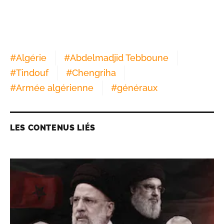
#
Algérie
#
Abdelmadjid Tebboune
#
Tindouf
#
Chengriha
#
Armée algérienne
#
généraux
LES CONTENUS LIÉS