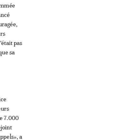
nommée
ancé
uragée,
urs
’était pas
 que sa
ice
eurs
de 7.000
joint
appels», a