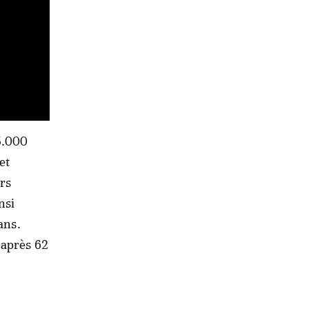
5.000
et
urs
nsi
ans.
 après 62