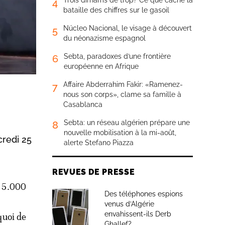
Trois dirhams de trop? Ce que cache la
4
bataille des chiffres sur le gasoil
Núcleo Nacional, le visage à découvert
5
du néonazisme espagnol
Sebta, paradoxes d’une frontière
6
européenne en Afrique
Affaire Abderrahim Fakir: «Ramenez-
7
nous son corps», clame sa famille à
Casablanca
Sebta: un réseau algérien prépare une
8
nouvelle mobilisation à la mi-août,
credi 25
alerte Stefano Piazza
REVUES DE PRESSE
à 5.000
Des téléphones espions
venus d’Algérie
envahissent-ils Derb
quoi de
Ghallef?