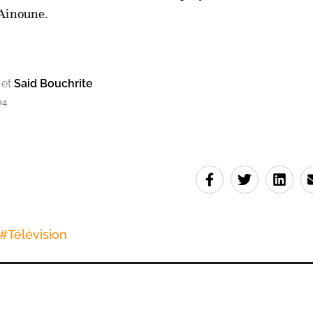
Ainoune.
et
Said Bouchrite
04
#
Télévision