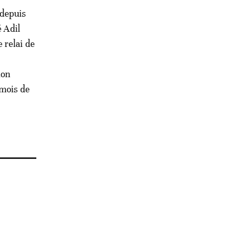
 depuis
é Adil
 relai de
ion
 mois de