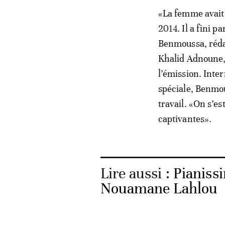
«La femme avait
2014. Il a fini p
Benmoussa, rédac
Khalid Adnoune, 
l’émission. Inte
spéciale, Benmou
travail. «On s’es
captivantes».
Lire aussi :
Pianiss
Nouamane Lahlou