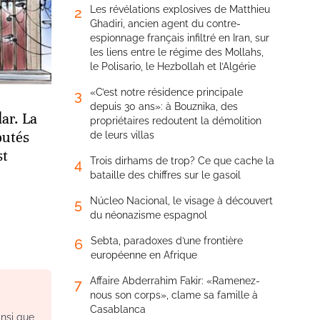
Les révélations explosives de Matthieu
2
Ghadiri, ancien agent du contre-
espionnage français infiltré en Iran, sur
les liens entre le régime des Mollahs,
le Polisario, le Hezbollah et l’Algérie
«C’est notre résidence principale
3
depuis 30 ans»: à Bouznika, des
ar. La
propriétaires redoutent la démolition
putés
de leurs villas
st
Trois dirhams de trop? Ce que cache la
4
bataille des chiffres sur le gasoil
Núcleo Nacional, le visage à découvert
5
du néonazisme espagnol
Sebta, paradoxes d’une frontière
6
européenne en Afrique
Affaire Abderrahim Fakir: «Ramenez-
7
nous son corps», clame sa famille à
Casablanca
insi que