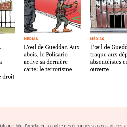
MÉDIAS
MÉDIAS
.
L’œil de Gueddar. Aux
L’œil de Guedd
s
abois, le Polisario
traque aux dé
a
active sa dernière
absentéistes e
carte: le terrorisme
ouverte
 droit
logue. Afin d'améliorer la qualité des échanges sous nos articles, a